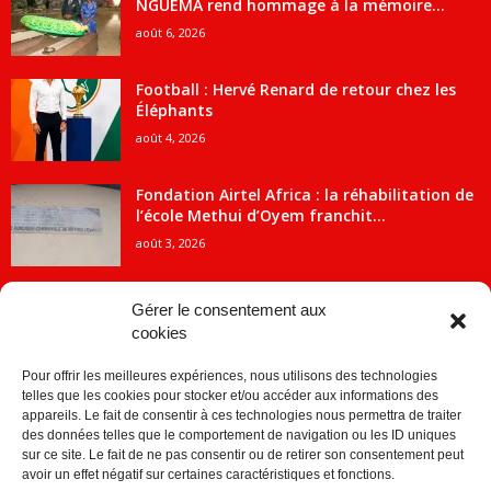
NGUEMA rend hommage à la mémoire...
août 6, 2026
Football : Hervé Renard de retour chez les
Éléphants
août 4, 2026
Fondation Airtel Africa : la réhabilitation de
l’école Methui d’Oyem franchit...
août 3, 2026
Gérer le consentement aux
cookies
CATÉGORIE POPULAIRE
Pour offrir les meilleures expériences, nous utilisons des technologies
5707
ACTUALITES
telles que les cookies pour stocker et/ou accéder aux informations des
2091
Economie
appareils. Le fait de consentir à ces technologies nous permettra de traiter
des données telles que le comportement de navigation ou les ID uniques
1840
Politique
sur ce site. Le fait de ne pas consentir ou de retirer son consentement peut
avoir un effet négatif sur certaines caractéristiques et fonctions.
882
Société