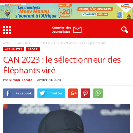
Accueil
ACTUALITES
CAN 2023 : le sélectionneur des Éléphants viré
ACTUALITES
SPORT
CAN 2023 : le sélectionneur des
Éléphants viré
Par
Simon Tonda
-
janvier 24, 2024
Facebook
Twitter