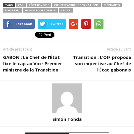
TAGS
CAN
CÔTÉ D'IVOIRE
COUPE D'AFRIQUE DES NATIONS
ELÉPHANTS
FOOTBALL
GUINÉE ÉQUATORIALE
SPORT
Facebook
Twitter
Article précédent
Article suivant
GABON : Le Chef de l’État
Transition : L’OIF propose
fixe le cap au Vice-Premier
son expertise au Chef de
ministre de la Transition
l’État gabonais
Simon Tonda