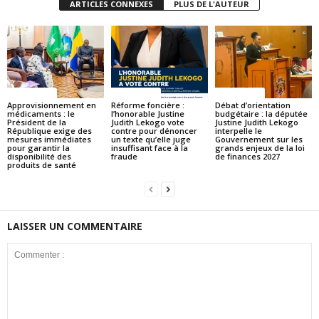
ARTICLES CONNEXES
PLUS DE L'AUTEUR
ACTUALITES
ACTUALITES
ACTUALITES
Approvisionnement en
Réforme foncière :
Débat d’orientation
médicaments : le
l’honorable Justine
budgétaire : la députée
Président de la
Judith Lekogo vote
Justine Judith Lekogo
République exige des
contre pour dénoncer
interpelle le
mesures immédiates
un texte qu’elle juge
Gouvernement sur les
pour garantir la
insuffisant face à la
grands enjeux de la loi
disponibilité des
fraude
de finances 2027
produits de santé
LAISSER UN COMMENTAIRE