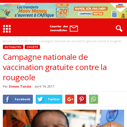
Accueil
ACTUALITES
Campagne nationale de vaccination gratuite contre la rougeole
ACTUALITES
SOCIÉTÉ
Campagne nationale de
vaccination gratuite contre la
rougeole
Par
Simon Tonda
-
avril 14, 2017
Facebook
Twitter