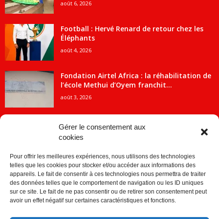
août 6, 2026
Football : Hervé Renard de retour chez les
Éléphants
août 4, 2026
Fondation Airtel Africa : la réhabilitation de
l’école Methui d’Oyem franchit...
août 3, 2026
Gérer le consentement aux
cookies
CATÉGORIE POPULAIRE
Pour offrir les meilleures expériences, nous utilisons des technologies
5707
ACTUALITES
telles que les cookies pour stocker et/ou accéder aux informations des
2091
Economie
appareils. Le fait de consentir à ces technologies nous permettra de traiter
des données telles que le comportement de navigation ou les ID uniques
1840
Politique
sur ce site. Le fait de ne pas consentir ou de retirer son consentement peut
avoir un effet négatif sur certaines caractéristiques et fonctions.
882
Société
859
Sport