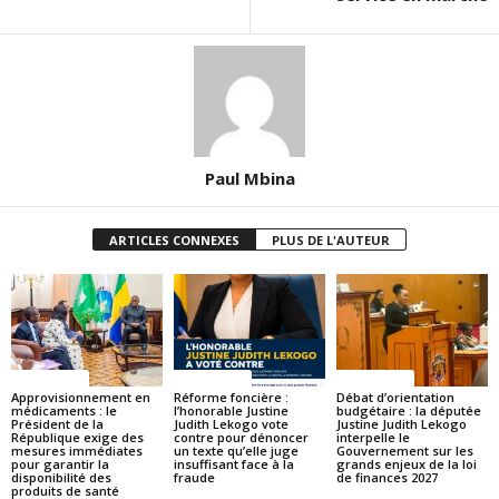
Paul Mbina
ARTICLES CONNEXES
PLUS DE L'AUTEUR
ACTUALITES
ACTUALITES
ACTUALITES
Approvisionnement en
Réforme foncière :
Débat d’orientation
médicaments : le
l’honorable Justine
budgétaire : la députée
Président de la
Judith Lekogo vote
Justine Judith Lekogo
République exige des
contre pour dénoncer
interpelle le
mesures immédiates
un texte qu’elle juge
Gouvernement sur les
pour garantir la
insuffisant face à la
grands enjeux de la loi
disponibilité des
fraude
de finances 2027
produits de santé