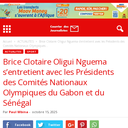
Accueil
ACTUALITES
Brice Clotaire Oligui Nguema s’entretient avec les Présidents des
Comités Nationaux Olympiques...
ACTUALITES
SPORT
Brice Clotaire Oligui Nguema
s’entretient avec les Présidents
des Comités Nationaux
Olympiques du Gabon et du
Sénégal
Par
Paul Mbina
-
octobre 15, 2025
Facebook
Twitter