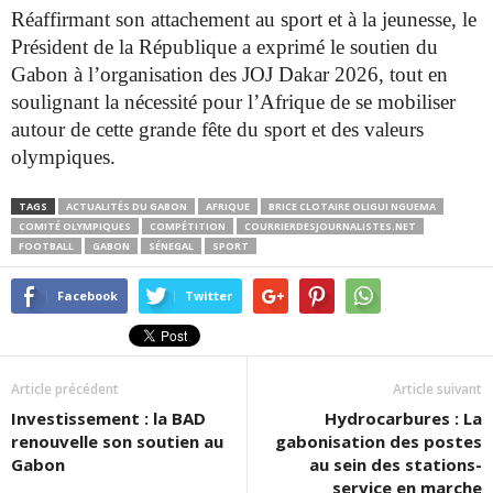
Réaffirmant son attachement au sport et à la jeunesse, le
Président
de la République a exprimé le soutien du
Gabon à l’organisation des
JOJ Dakar 2026, tout en
soulignant la nécessité pour l’Afrique de se
mobiliser
autour de cette grande fête du sport et des valeurs
olympiques.
TAGS
ACTUALITÉS DU GABON
AFRIQUE
BRICE CLOTAIRE OLIGUI NGUEMA
COMITÉ OLYMPIQUES
COMPÉTITION
COURRIERDESJOURNALISTES.NET
FOOTBALL
GABON
SÉNEGAL
SPORT
Facebook
Twitter
Article précédent
Article suivant
Investissement : la BAD
Hydrocarbures : La
renouvelle son soutien au
gabonisation des postes
Gabon
au sein des stations-
service en marche