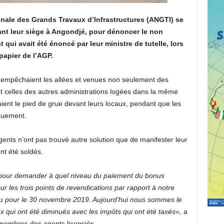
onale des Grands Travaux d’Infrastructures (ANGTI) se
ant leur siège à Angondjé, pour dénoncer le non
i avait été énoncé par leur ministre de tutelle, lors
papier de l’AGP.
l empêchaient les allées et venues non seulement des
t celles des autres administrations logées dans la même
nt le pied de grue devant leurs locaux, pendant que les
iquement.
gents n’ont pas trouvé autre solution que de manifester leur
ent été soldés.
pour demander à quel niveau du paiement du bonus
les trois points de revendications par rapport à notre
vu pour le 30 novembre 2019. Aujourd’hui nous sommes le
ux qui ont été diminués avec les impôts qui ont été taxés
», a
 membres des agents licenciés.