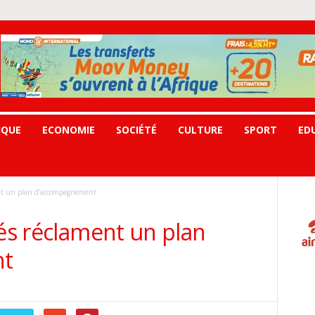
IQUE
ECONOMIE
SOCIÉTÉ
CULTURE
SPORT
ED
ent un plan d’accompagnement
iés réclament un plan
nt