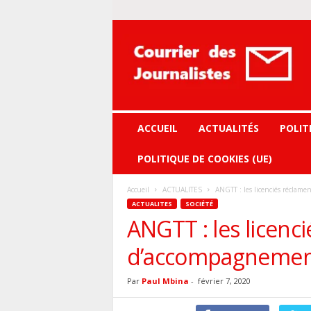
Courrier
des
journalistes
ACCUEIL
ACTUALITÉS
POLIT
POLITIQUE DE COOKIES (UE)
Accueil
ACTUALITES
ANGTT : les licenciés réclam
ACTUALITES
SOCIÉTÉ
ANGTT : les licenc
d’accompagneme
Par
Paul Mbina
-
février 7, 2020