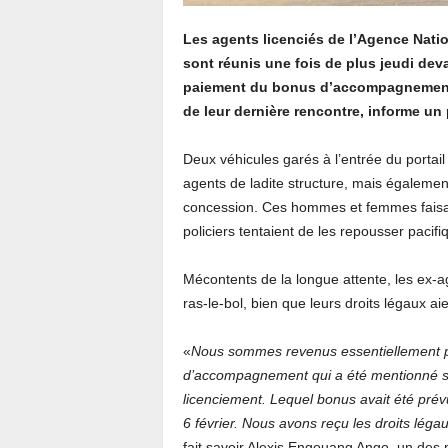
Les agents licenciés de l’Agence Nati
sont réunis une fois de plus jeudi dev
paiement du bonus d’accompagnement qu
de leur dernière rencontre, informe un 
Deux véhicules garés à l’entrée du portai
agents de ladite structure, mais égalemen
concession. Ces hommes et femmes faisaie
policiers tentaient de les repousser pacif
Mécontents de la longue attente, les ex-a
ras-le-bol, bien que leurs droits légaux ai
«
Nous sommes revenus essentiellement 
d’accompagnement qui a été mentionné sur 
licenciement. Lequel bonus avait été pré
6 février. Nous avons reçu les droits léga
fait savoir Alexis Engouang Ango, un des