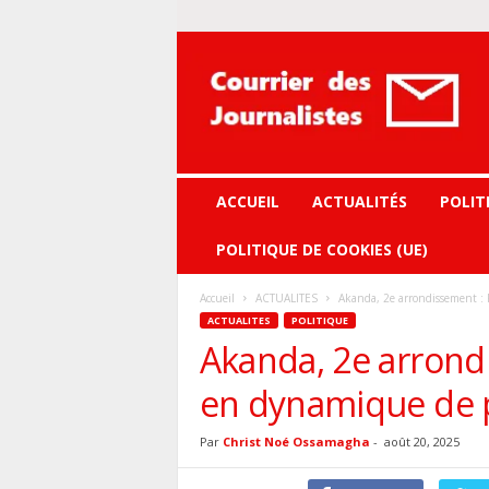
Courrier
des
journalistes
ACCUEIL
ACTUALITÉS
POLIT
POLITIQUE DE COOKIES (UE)
Accueil
ACTUALITES
Akanda, 2e arrondissement :
ACTUALITES
POLITIQUE
Akanda, 2e arrond
en dynamique de 
Par
Christ Noé Ossamagha
-
août 20, 2025