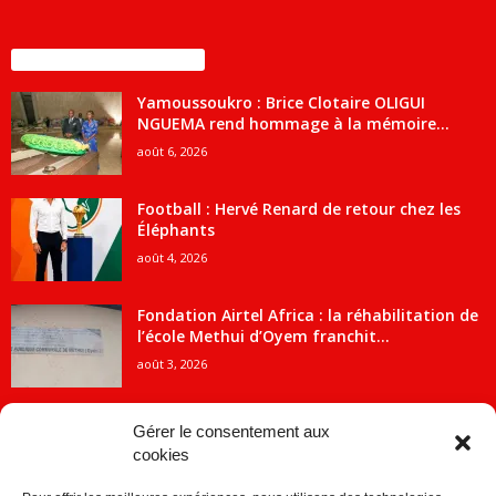
ENCORE PLUS D'ARTICLES
Yamoussoukro : Brice Clotaire OLIGUI
NGUEMA rend hommage à la mémoire...
août 6, 2026
Football : Hervé Renard de retour chez les
Éléphants
août 4, 2026
Fondation Airtel Africa : la réhabilitation de
l’école Methui d’Oyem franchit...
août 3, 2026
Gérer le consentement aux
cookies
CATÉGORIE POPULAIRE