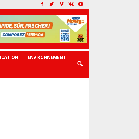
UCATION
ENVIRONNEMENT