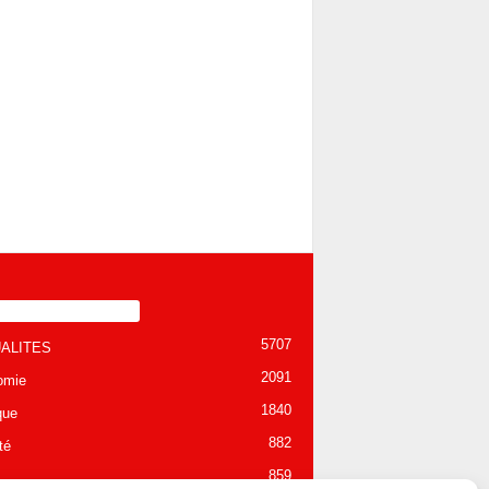
TÉGORIE POPULAIRE
5707
ALITES
2091
omie
1840
que
882
té
859