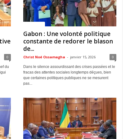
ACTUALITES
Gabon : Une volonté politique
tive
constante de redorer le blason
de...
0
Christ Noé Ossamagha
-
janvier 15, 2026
0
hef du
Dans le silence assourdissant des crises passées et le
igui
fracas des attentes sociales longtemps déçues, bien
que certaines politiques publiques ne se mesurent
pas...