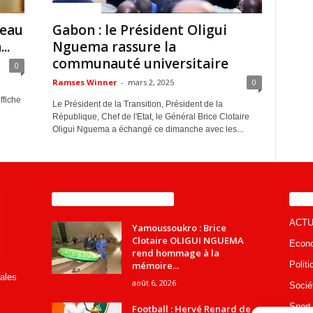
ACTUALITES
veau
Gabon : le Président Oligui
..
Nguema rassure la
communauté universitaire
0
Ramses Winner
-
mars 2, 2025
0
ffiche
Le Président de la Transition, Président de la
République, Chef de l'Etat, le Général Brice Clotaire
Oligui Nguema a échangé ce dimanche avec les...
ENCORE PLUS D'ARTICLES
CA
ACTU
Yamoussoukro : Brice
Clotaire OLIGUI NGUEMA
Econ
rend hommage à la
mémoire...
Politi
rales
août 6, 2026
Socié
Sport
Football : Hervé Renard de