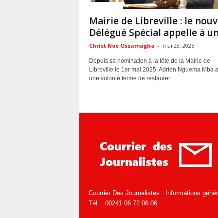
ACTUALITES
Mairie de Libreville : le nou
Délégué Spécial appelle à un.
Christ Noé Ossamagha
-
mai 23, 2025
Depuis sa nomination à la tête de la Mairie de
Libreville le 1er mai 2025, Adrien Nguema Mba a
une volonté ferme de restaurer...
Courrier Des Journalistes : Informations géné
Tél. : 00241 06 72 06 06