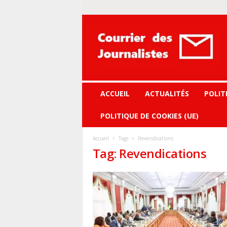
Courrier
des
journalistes
ACCUEIL
ACTUALITÉS
POLIT
POLITIQUE DE COOKIES (UE)
Accueil
Tags
Revendications
Tag: Revendications