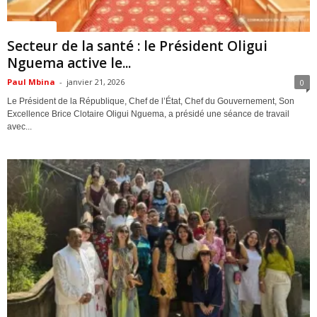
ACTUALITES
Secteur de la santé : le Président Oligui
Nguema active le...
Paul Mbina
-
janvier 21, 2026
0
Le Président de la République, Chef de l’État, Chef du Gouvernement, Son
Excellence Brice Clotaire Oligui Nguema, a présidé une séance de travail
avec...