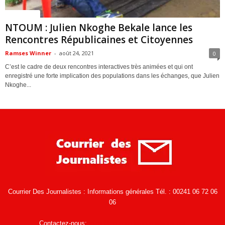
ACTUALITES
NTOUM : Julien Nkoghe Bekale lance les
Rencontres Républicaines et Citoyennes
Ramses Winner
-
août 24, 2021
0
C’est le cadre de deux rencontres interactives très animées et qui ont
enregistré une forte implication des populations dans les échanges, que Julien
Nkoghe...
Courrier Des Journalistes : Informations générales Tél. : 00241 06 72 06
06
Contactez-nous:
infos@courrierdesjournalistes.net