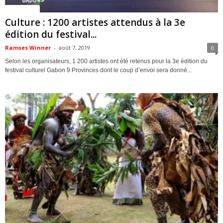
ACTUALITES
Culture : 1200 artistes attendus à la 3e
édition du festival...
Ramses Winner
-
août 7, 2019
0
Selon les organisateurs, 1 200 artistes ont été retenus pour la 3e édition du
festival culturel Gabon 9 Provinces dont le coup d’envoi sera donné...