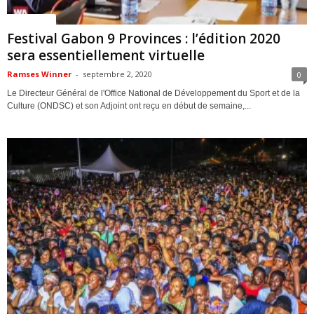
ACTUALITES
Festival Gabon 9 Provinces : l’édition 2020
sera essentiellement virtuelle
Ramses Winner
-
septembre 2, 2020
0
Le Directeur Général de l'Office National de Développement du Sport et de la
Culture (ONDSC) et son Adjoint ont reçu en début de semaine,...