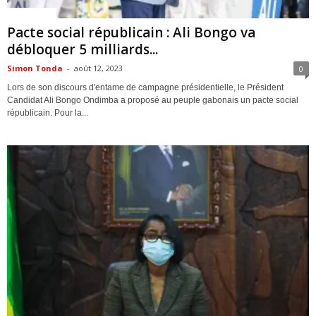
ACTUALITES
Pacte social républicain : Ali Bongo va
débloquer 5 milliards...
Simon Tonda
-
août 12, 2023
0
Lors de son discours d'entame de campagne présidentielle, le Président
Candidat Ali Bongo Ondimba a proposé au peuple gabonais un pacte social
républicain. Pour la...