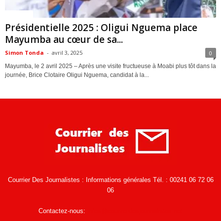
Politique
Présidentielle 2025 : Oligui Nguema place
Mayumba au cœur de sa...
Simon Tonda
-
avril 3, 2025
0
Mayumba, le 2 avril 2025 – Après une visite fructueuse à Moabi plus tôt dans la
journée, Brice Clotaire Oligui Nguema, candidat à la...
Courrier Des Journalistes : Informations générales Tél. : 00241 06 72 06
06
Contactez-nous:
infos@courrierdesjournalistes.net