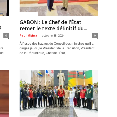
ACTUALITES
GABON : Le Chef de l’État
é
remet le texte définitif du...
0
Paul Mbina
-
octobre 18, 2024
0
À l'issue des travaux du Conseil des ministres qu'il a
era
dirigés jeudi , le Président de la Transition, Président
ale
de la République, Chef de l’État,...