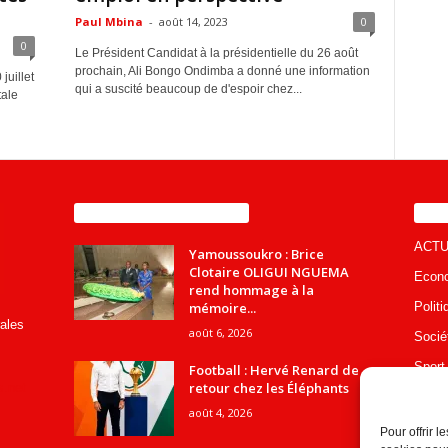
Paul Mbina
-
août 14, 2023
0
0
Le Président Candidat à la présidentielle du 26 août
prochain, Ali Bongo Ondimba a donné une information
juillet
qui a suscité beaucoup de d'espoir chez...
tale
ENCORE PLUS D'ARTICLES
CA
ACTU
Yamoussoukro : Brice
Clotaire OLIGUI NGUEMA
Econ
rend hommage à la
mémoire...
Politi
rales
août 6, 2026
Socié
Sport
Football : Hervé Renard de
retour chez les Éléphants
s.net
Educa
août 4, 2026
Envir
Pour offrir 