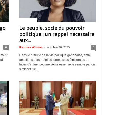
ACTUALITES
ngo
Le peuple, socle du pouvoir
politique : un rappel nécessaire
aux...
0
Ramses Winner
-
octobre 10, 2025
0
ement
Dans le tumulte de la vie politique gabonaise, entre
al
ambitions personnelles, promesses électorales et
n
luttes d’influence, une vérité essentielle semble parfois
s’effacer : le...