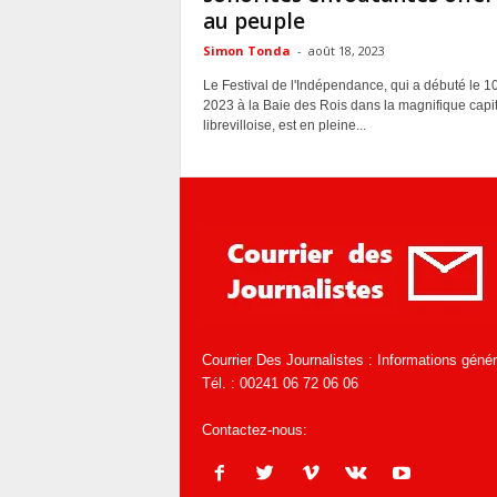
au peuple
Simon Tonda
-
août 18, 2023
Le Festival de l'Indépendance, qui a débuté le 10 
2023 à la Baie des Rois dans la magnifique capi
librevilloise, est en pleine...
Courrier Des Journalistes : Informations géné
Tél. : 00241 06 72 06 06
Contactez-nous:
infos@courrierdesjournaliste