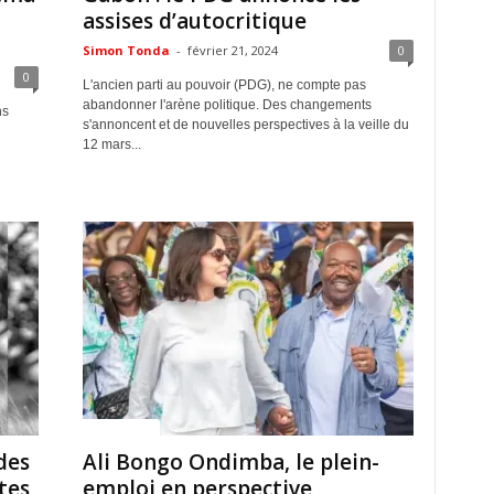
assises d’autocritique
Simon Tonda
-
février 21, 2024
0
0
L'ancien parti au pouvoir (PDG), ne compte pas
abandonner l'arène politique. Des changements
ns
s'annoncent et de nouvelles perspectives à la veille du
12 mars...
ACTUALITES
des
Ali Bongo Ondimba, le plein-
tes
emploi en perspective