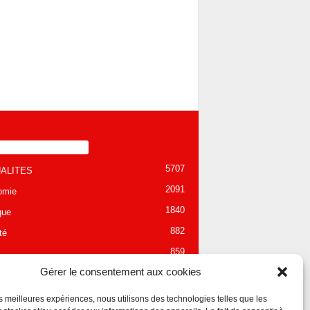
TÉGORIE POPULAIRE
5707
ALITES
2091
omie
1840
que
882
té
859
Gérer le consentement aux cookies
280
tion
256
onnement
les meilleures expériences, nous utilisons des technologies telles que les