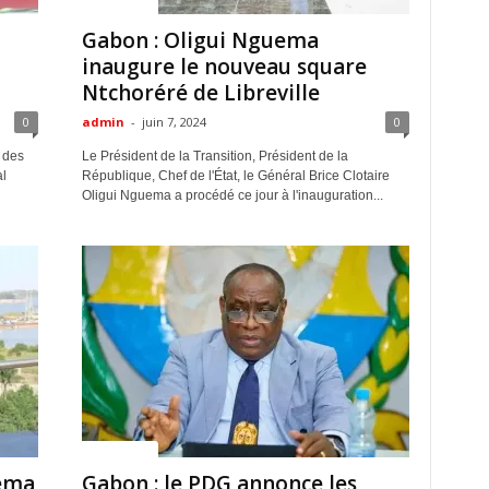
ACTUALITES
Gabon : Oligui Nguema
inaugure le nouveau square
Ntchoréré de Libreville
0
admin
-
juin 7, 2024
0
 des
Le Président de la Transition, Président de la
l
République, Chef de l'État, le Général Brice Clotaire
Oligui Nguema a procédé ce jour à l'inauguration...
ACTUALITES
ema
Gabon : le PDG annonce les