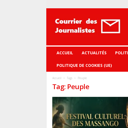
Courrier
des
journalistes
ACCUEIL
ACTUALITÉS
POLIT
POLITIQUE DE COOKIES (UE)
Accueil
Tags
Peuple
Tag: Peuple