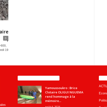
aire
0
+600,
redi 19
ENCORE PLUS D'ARTICLES
CA
ACTU
Yamoussoukro : Brice
Clotaire OLIGUI NGUEMA
Econ
rend hommage à la
mémoire...
Politi
rales
août 6, 2026