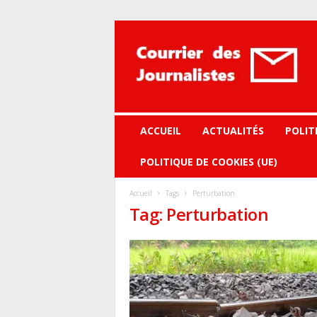
Courrier
des
journalistes
ACCUEIL
ACTUALITÉS
POLIT
POLITIQUE DE COOKIES (UE)
Accueil
Tags
Perturbation
Tag: Perturbation