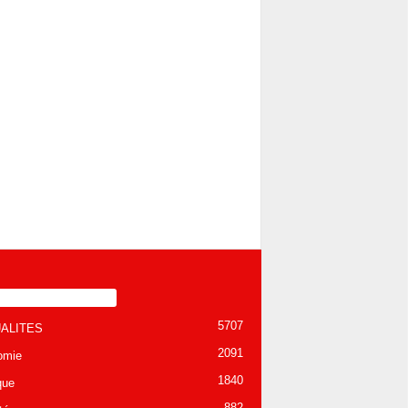
TÉGORIE POPULAIRE
5707
ALITES
2091
omie
1840
que
882