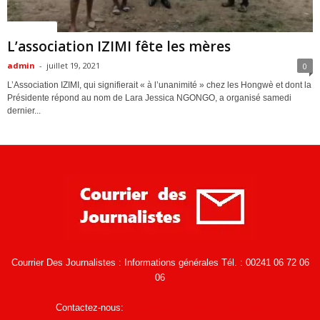
ACTUALITES
L’association IZIMI fête les mères
admin
-
juillet 19, 2021
0
L’Association IZIMI, qui signifierait « à l’unanimité » chez les Hongwè et dont la
Présidente répond au nom de Lara Jessica NGONGO, a organisé samedi
dernier...
Courrier Des Journalistes : Informations générales Tél. : 00241 06 72 06
06
Contactez-nous:
infos@courrierdesjournalistes.net