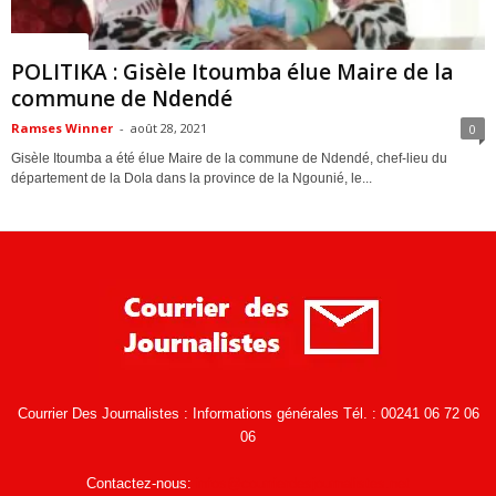
ACTUALITES
POLITIKA : Gisèle Itoumba élue Maire de la
commune de Ndendé
Ramses Winner
-
août 28, 2021
0
Gisèle Itoumba a été élue Maire de la commune de Ndendé, chef-lieu du
département de la Dola dans la province de la Ngounié, le...
Courrier Des Journalistes : Informations générales Tél. : 00241 06 72 06
06
Contactez-nous:
infos@courrierdesjournalistes.net