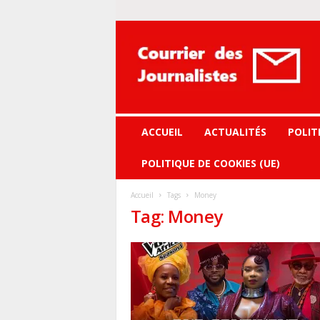
Courrier
des
journalistes
ACCUEIL
ACTUALITÉS
POLIT
POLITIQUE DE COOKIES (UE)
Accueil
Tags
Money
Tag: Money