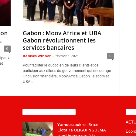
ACTUALITES
son
Gabon : Moov Africa et UBA
.
Gabon révolutionnent les
services bancaires
0
Ramses Winner
-
février 3, 2023
0
cipaux
et
Pour faciliter le quotidien de leurs clients et de
participer aux efforts du gouvernement qui encourage
l’inclusion financière, Moov Africa Gabon Telecom et
UBA...
ENCORE PLUS D'ARTICLES
CA
ACTU
Yamoussoukro : Brice
Clotaire OLIGUI NGUEMA
Econ
rend hommage à la