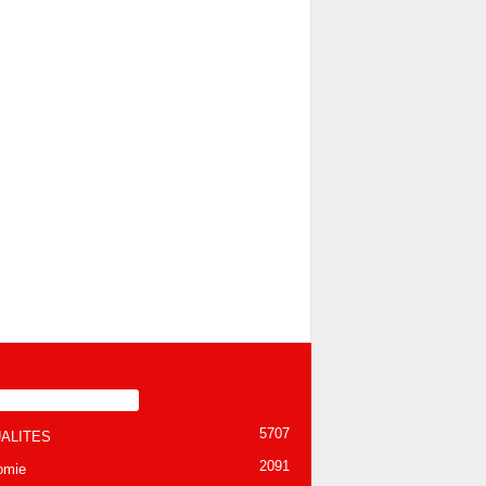
TÉGORIE POPULAIRE
5707
ALITES
2091
omie