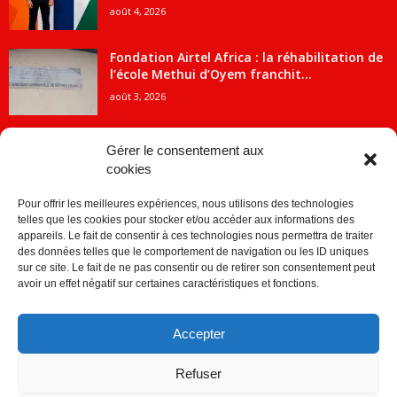
août 4, 2026
Fondation Airtel Africa : la réhabilitation de
l’école Methui d’Oyem franchit...
août 3, 2026
Gérer le consentement aux
cookies
CATÉGORIE POPULAIRE
Pour offrir les meilleures expériences, nous utilisons des technologies
5707
ACTUALITES
telles que les cookies pour stocker et/ou accéder aux informations des
2091
Economie
appareils. Le fait de consentir à ces technologies nous permettra de traiter
des données telles que le comportement de navigation ou les ID uniques
1840
Politique
sur ce site. Le fait de ne pas consentir ou de retirer son consentement peut
avoir un effet négatif sur certaines caractéristiques et fonctions.
882
Société
859
Sport
Accepter
280
Education
256
Environnement
Refuser