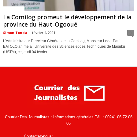
ACTUALITES
La Comilog promeut le développement de la
province du Haut-Ogooué
Simon Tonda
-
février 4, 2021
0
L’Administrateur Directeur Général de la Comilog, Monsieur Leod-Paul
BATOLO anime à l’Université des Sciences et des Techniques de Masuku
(USTM), ce jeudi 04 février...
Courrier Des Journalistes : Informations générales Tél. : 00241 06 72 06
06
Contactez-nous:
infos@courrierdesjournalistes.net