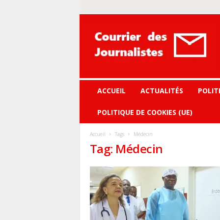
Courrier
des
journalistes
ACCUEIL
ACTUALITÉS
POLIT
POLITIQUE DE COOKIES (UE)
Accueil
Tags
Médecin
Tag: Médecin