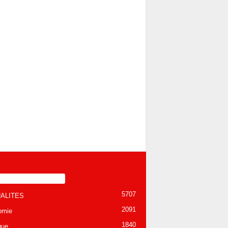
TÉGORIE POPULAIRE
5707
ALITES
2091
omie
1840
que