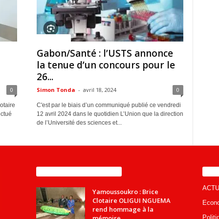
ACTUALITES
Gabon/Santé : l’USTS annonce
la tenue d’un concours pour le
26...
0
Simon Tonda
-
avril 18, 2024
0
otaire
C'est par le biais d’un communiqué publié ce vendredi
ectué
12 avril 2024 dans le quotidien L’Union que la direction
de l’Université des sciences et...
ENCORE PLUS D'ARTICLES
CA
ACTU
Yamoussoukro : Brice
Clotaire OLIGUI NGUEMA
Econ
rend hommage à la
mémoire...
Politi