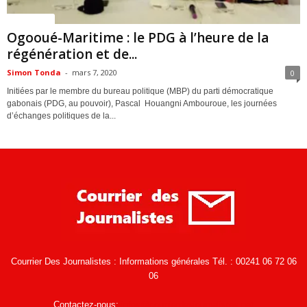
ACTUALITES
Ogooué-Maritime : le PDG à l’heure de la
régénération et de...
Simon Tonda
-
mars 7, 2020
0
Initiées par le membre du bureau politique (MBP) du parti démocratique
gabonais (PDG, au pouvoir), Pascal Houangni Ambouroue, les journées
d’échanges politiques de la...
Courrier Des Journalistes : Informations générales Tél. : 00241 06 72 06
06
Contactez-nous:
infos@courrierdesjournalistes.net