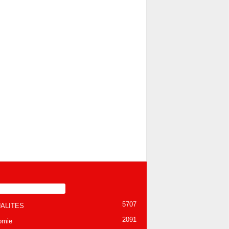
TÉGORIE POPULAIRE
5707
ALITES
2091
omie