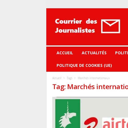
Courrier
des
journalistes
ACCUEIL
ACTUALITÉS
POLIT
POLITIQUE DE COOKIES (UE)
Accueil
Tags
Marchés internationaux
Tag: Marchés internati