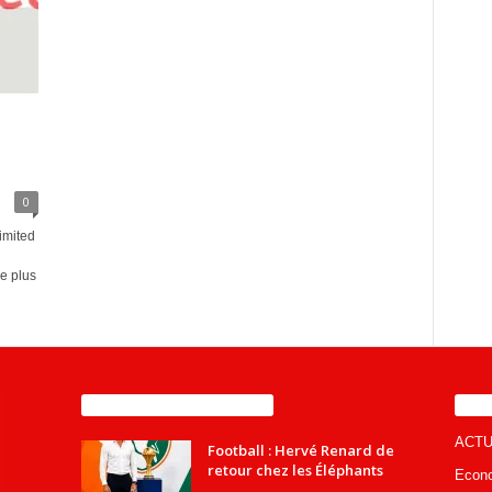
0
imited
ue plus
ENCORE PLUS D'ARTICLES
CA
ACTU
Football : Hervé Renard de
retour chez les Éléphants
Econ