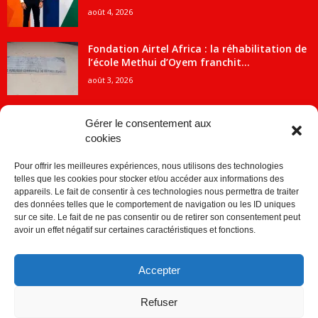
août 4, 2026
Fondation Airtel Africa : la réhabilitation de
l’école Methui d’Oyem franchit...
août 3, 2026
Gérer le consentement aux
cookies
CATÉGORIE POPULAIRE
Pour offrir les meilleures expériences, nous utilisons des technologies
5707
ACTUALITES
telles que les cookies pour stocker et/ou accéder aux informations des
2091
Economie
appareils. Le fait de consentir à ces technologies nous permettra de traiter
des données telles que le comportement de navigation ou les ID uniques
1840
Politique
sur ce site. Le fait de ne pas consentir ou de retirer son consentement peut
avoir un effet négatif sur certaines caractéristiques et fonctions.
882
Société
859
Sport
Accepter
280
Education
256
Environnement
Refuser