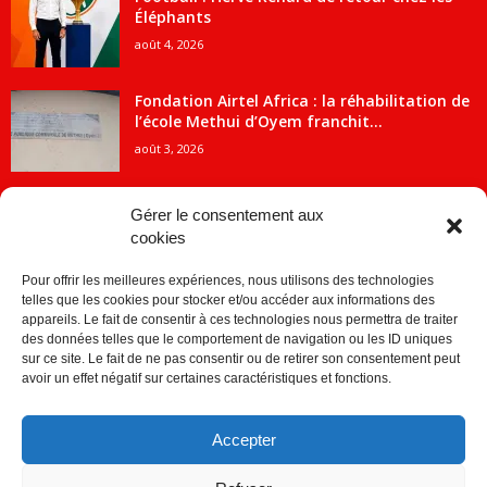
Éléphants
août 4, 2026
Fondation Airtel Africa : la réhabilitation de
l’école Methui d’Oyem franchit...
août 3, 2026
Gérer le consentement aux
cookies
CATÉGORIE POPULAIRE
Pour offrir les meilleures expériences, nous utilisons des technologies
5707
ACTUALITES
telles que les cookies pour stocker et/ou accéder aux informations des
2091
Economie
appareils. Le fait de consentir à ces technologies nous permettra de traiter
des données telles que le comportement de navigation ou les ID uniques
1840
Politique
sur ce site. Le fait de ne pas consentir ou de retirer son consentement peut
avoir un effet négatif sur certaines caractéristiques et fonctions.
882
Société
859
Sport
Accepter
280
Education
256
Environnement