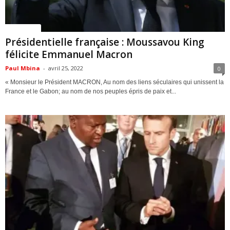
ACTUALITES
Présidentielle française : Moussavou King
félicite Emmanuel Macron
Paul Mbina
-
avril 25, 2022
0
« Monsieur le Président MACRON, Au nom des liens séculaires qui unissent la
France et le Gabon; au nom de nos peuples épris de paix et...