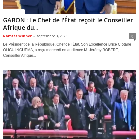
ACTUALITES
GABON : Le Chef de l’État reçoit le Conseiller
Afrique du...
Ramses Winner
-
septembre 3, 2025
0
Le Président de la République, Chef de l’État, Son Excellence Brice Clotaire
OLIGUI NGUEMA, a reçu mercredi en audience M. Jérémy ROBERT,
Conseiller Afrique...