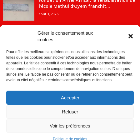
Fondation Airtel Africa : la réhabilitation de
l’école Methui d’Oyem franchit...
août 3, 2026
Gérer le consentement aux
cookies
CATÉGORIE POPULAIRE
Pour offrir les meilleures expériences, nous utilisons des technologies
5707
ACTUALITES
telles que les cookies pour stocker et/ou accéder aux informations des
2091
Economie
appareils. Le fait de consentir à ces technologies nous permettra de traiter
des données telles que le comportement de navigation ou les ID uniques
1840
Politique
sur ce site. Le fait de ne pas consentir ou de retirer son consentement peut
avoir un effet négatif sur certaines caractéristiques et fonctions.
882
Société
859
Sport
Accepter
280
Education
256
Environnement
Refuser
Voir les préférences
Politique de cookies