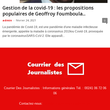
ACTUALITES
Gestion de la covid-19 : les propositions
populaires de Geoffroy Foumboula...
admin
-
février 24, 2021
0
La pandémie de Covid-19, est une pandémie d'une maladie infectieuse
émergente, appelée la maladie à coronavirus 2019ou Covid-19, provoquée
par le coronavirusSARS-CoV-2. Elle apparaît...
Courrier Des Journalistes : Informations générales Tél. : 00241 06 72 06
06
Contactez-nous:
infos@courrierdesjournalistes.net