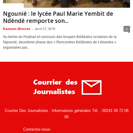
ACTUALITES
Ngounié : le lycée Paul Marie Yembit de
Ndéndé remporte son...
Ramses Winner
-
avril 27, 2019
0
Au terme du Festival et concours des troupes théâtrales scolaires de la
Ngounié, deuxième phase des « Rencontres théâtrales de Lébamba »
organisées par...
Courrier Des Journalistes : Informations générales Tél. : 00241 06 72 06
06
Contactez-nous:
infos@courrierdesjournalistes.net