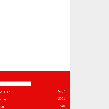
TÉGORIE POPULAIRE
5707
ALITES
2091
omie
1840
que