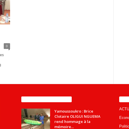
0
des
3
ENCORE PLUS D'ARTICLES
CA
ACTU
Yamoussoukro : Brice
Clotaire OLIGUI NGUEMA
Econ
rend hommage à la
mémoire...
Politi