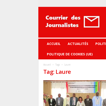
Courrier
des
journalistes
ACCUEIL
ACTUALITÉS
POLIT
POLITIQUE DE COOKIES (UE)
Accueil
Tags
Laure
Tag: Laure