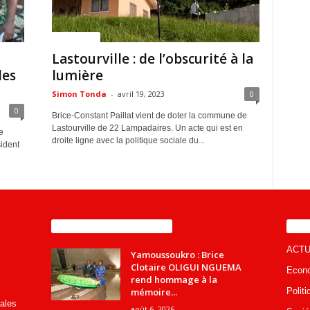
ACTUALITES
Lastourville : de l’obscurité à la
les
lumière
Simon Tonda
-
avril 19, 2023
0
0
Brice-Constant Paillat vient de doter la commune de
Lastourville de 22 Lampadaires. Un acte qui est en
e
droite ligne avec la politique sociale du...
sident
ENCORE PLUS D'ARTICLES
CA
ACTU
Yamoussoukro : Brice
Clotaire OLIGUI NGUEMA
Econ
rend hommage à la
mémoire...
Politi
rales
août 6, 2026