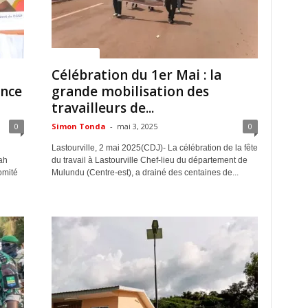
ACTUALITES
Célébration du 1er Mai : la
nce
grande mobilisation des
travailleurs de...
0
Simon Tonda
-
mai 3, 2025
0
Lastourville, 2 mai 2025(CDJ)- La célébration de la fête
ah
du travail à Lastourville Chef-lieu du département de
omité
Mulundu (Centre-est), a drainé des centaines de...