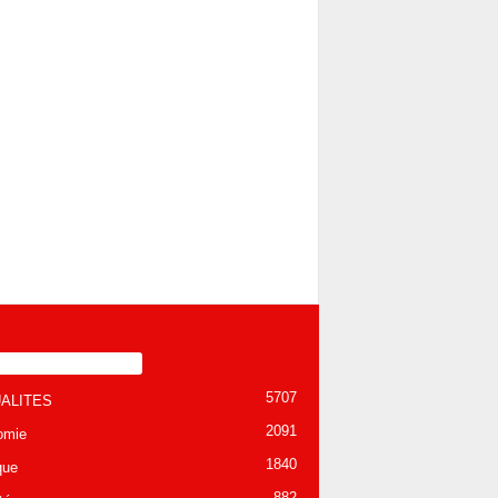
TÉGORIE POPULAIRE
5707
ALITES
2091
omie
1840
que
882