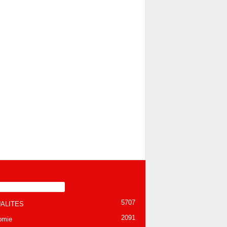
TÉGORIE POPULAIRE
5707
ALITES
2091
omie