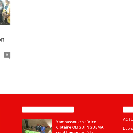
on
0
ENCORE PLUS D'ARTICLES
CA
ACTU
Yamoussoukro : Brice
Clotaire OLIGUI NGUEMA
Econ
rend hommage à la