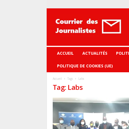
Courrier
des
journalistes
ACCUEIL
ACTUALITÉS
POLIT
POLITIQUE DE COOKIES (UE)
Accueil
Tags
Labs
Tag: Labs