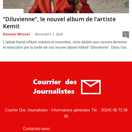
ACTUALITES
“Diluvienne”, le nouvel album de l’artiste
Kemit
Ramses Winner
-
décembre 1, 2020
0
L’artiste Kemit clôture octobre et novembre, mois dédiés aux cancers féminins
et masculins par la sortie de son nouvel album intitulé “Diluvienne”. Dans l’un...
Courrier Des Journalistes : Informations générales Tél. : 00241 06 72 06
06
Contactez-nous:
infos@courrierdesjournalistes.net