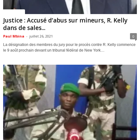
ACTUALITES
Justice : Accusé d’abus sur mineurs, R. Kelly
dans de sales...
Paul Mbina
-
juillet 26, 2021
0
La désignation des membres du jury pour le procès contre R. Kelly commence
le 9 août prochain devant un tribunal fédéral de New York....