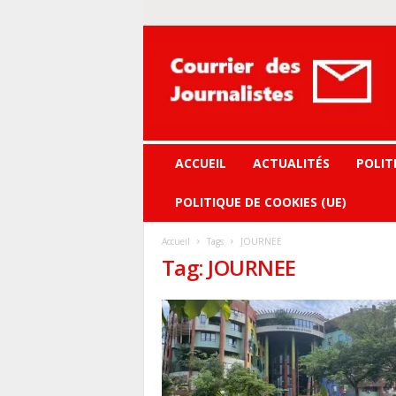
Courrier
des
journalistes
ACCUEIL
ACTUALITÉS
POLIT
POLITIQUE DE COOKIES (UE)
Accueil
Tags
JOURNEE
Tag: JOURNEE