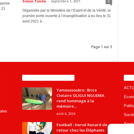
Simon Tonda
-
septembre 1, 2021
0
ganise
u 21
Organisée par le Ministère de l’Esprit et de la Vérité, la
.
journée porte ouverte à l’évangélisation a eu lieu le 31
aout 2021 à...
Page 1 sur 3
ENCORE PLUS D'ARTICLES
CA
ACTU
Yamoussoukro : Brice
Clotaire OLIGUI NGUEMA
Econ
rend hommage à la
mémoire...
Politi
rales
août 6, 2026
Socié
Sport
Football : Hervé Renard de
retour chez les Éléphants
s.net
Educa