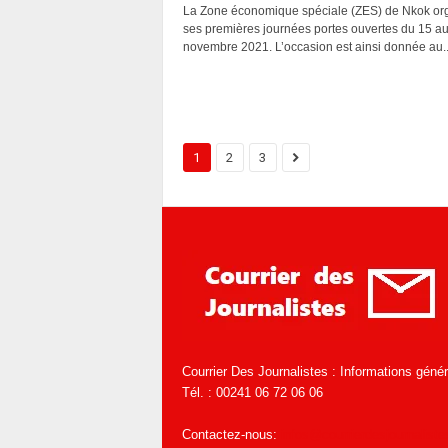
La Zone économique spéciale (ZES) de Nkok or
ses premières journées portes ouvertes du 15 a
novembre 2021. L’occasion est ainsi donnée au..
1
2
3
Courrier Des Journalistes : Informations géné
Tél. : 00241 06 72 06 06
Contactez-nous:
infos@courrierdesjournaliste