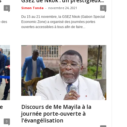
s
GSEZ de Nkok : un prestigieux...
0
Simon Tonda
-
novembre 24, 2021
0
Du 15 au 21 novembre, la GSEZ Nkok (Gabon Special
e des
Economic Zone) a organisé des journées portes
ouvertes accessibles à tous afin de faire...
ACTUALITES
e
Discours de Me Mayila à la
journée porte-ouverte à
l’évangélisation
0