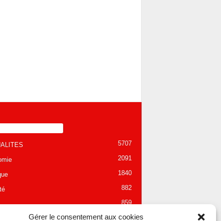
TÉGORIE POPULAIRE
5707
ALITES
2091
omie
1840
que
882
té
859
Gérer le consentement aux cookies
280
tion