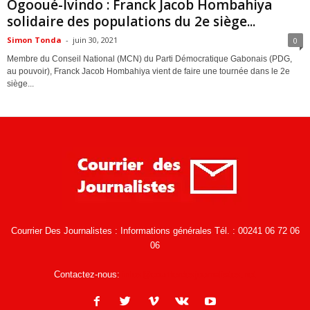
Ogooué-Ivindo : Franck Jacob Hombahiya
solidaire des populations du 2e siège...
Simon Tonda
-
juin 30, 2021
0
Membre du Conseil National (MCN) du Parti Démocratique Gabonais (PDG,
au pouvoir), Franck Jacob Hombahiya vient de faire une tournée dans le 2e
siège...
Courrier Des Journalistes : Informations générales Tél. : 00241 06 72 06
06
Contactez-nous:
infos@courrierdesjournalistes.net