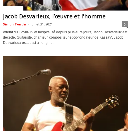
ACTUALITES
Jacob Desvarieux, l’œuvre et l’homme
Simon Tonda
-
juillet 31, 2021
0
Atteint du Covid-19 et hospitalisé depuis plusieurs jours, Jacob Desvarieux est
décédé. Guitariste, chanteur, compositeur et co-fondateur de Kassav’, Jacob
Desvarieux est aussi à l’origine...