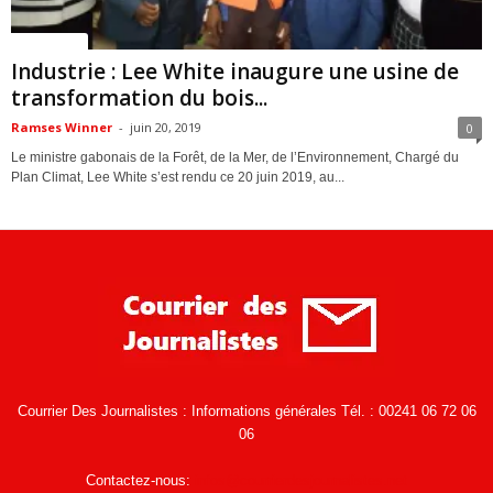
ACTUALITES
Industrie : Lee White inaugure une usine de
transformation du bois...
Ramses Winner
-
juin 20, 2019
0
Le ministre gabonais de la Forêt, de la Mer, de l’Environnement, Chargé du
Plan Climat, Lee White s’est rendu ce 20 juin 2019, au...
Courrier Des Journalistes : Informations générales Tél. : 00241 06 72 06
06
Contactez-nous:
infos@courrierdesjournalistes.net