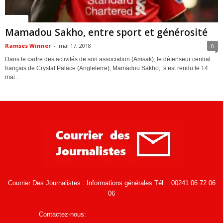
Société
Mamadou Sakho, entre sport et générosité
Ramses Winner
-
mai 17, 2018
0
Dans le cadre des activités de son association (Amsak), le défenseur central
français de Crystal Palace (Angleterre), Mamadou Sakho, s’est rendu le 14
mai...
Courrier Des Journalistes : Informations générales Tél. : 00241 06 72 06
06
Contactez-nous:
infos@courrierdesjournalistes.net