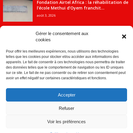
Fondation Airtel Africa : la réhabilitation de
l’école Methui d’Oyem franchit...
août 3, 2026
Gérer le consentement aux
cookies
CATÉGORIE POPULAIRE
Pour offrir les meilleures expériences, nous utilisons des technologies
5707
ACTUALITES
telles que les cookies pour stocker et/ou accéder aux informations des
2091
Economie
appareils. Le fait de consentir à ces technologies nous permettra de traiter
des données telles que le comportement de navigation ou les ID uniques
1840
Politique
sur ce site. Le fait de ne pas consentir ou de retirer son consentement peut
avoir un effet négatif sur certaines caractéristiques et fonctions.
882
Société
859
Sport
Accepter
280
Education
256
Environnement
Refuser
Voir les préférences