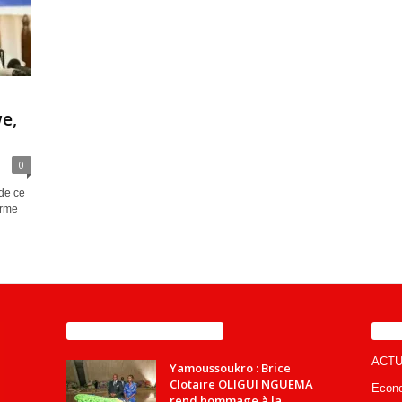
e,
0
 de ce
orme
ENCORE PLUS D'ARTICLES
CA
ACTU
Yamoussoukro : Brice
Clotaire OLIGUI NGUEMA
Econ
rend hommage à la