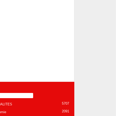
TÉGORIE POPULAIRE
5707
ALITES
2091
omie