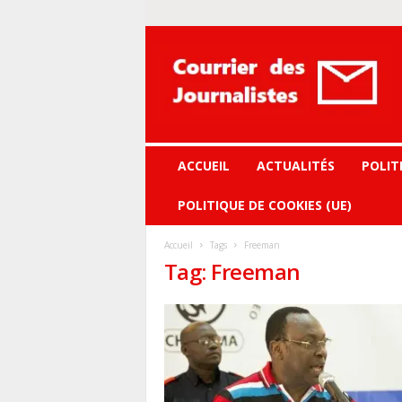
Courrier
des
journalistes
ACCUEIL
ACTUALITÉS
POLIT
POLITIQUE DE COOKIES (UE)
Accueil
Tags
Freeman
Tag: Freeman