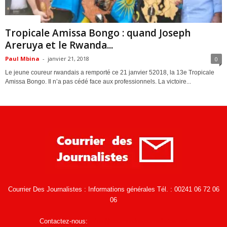
ACTUALITES
Tropicale Amissa Bongo : quand Joseph
Areruya et le Rwanda...
Paul Mbina
-
janvier 21, 2018
0
Le jeune coureur rwandais a remporté ce 21 janvier 52018, la 13e Tropicale
Amissa Bongo. Il n’a pas cédé face aux professionnels. La victoire...
Courrier Des Journalistes : Informations générales Tél. : 00241 06 72 06
06
Contactez-nous:
infos@courrierdesjournalistes.net