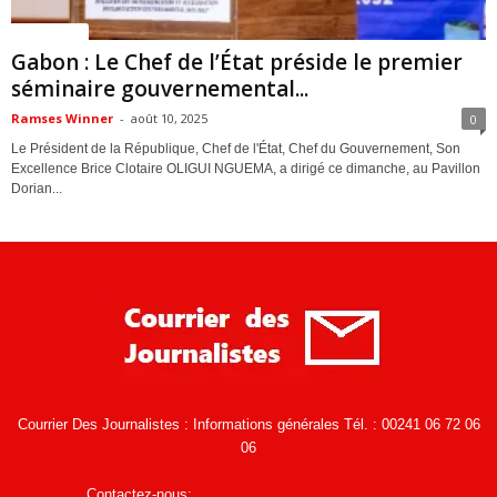
ACTUALITES
Gabon : Le Chef de l’État préside le premier
séminaire gouvernemental...
Ramses Winner
-
août 10, 2025
0
Le Président de la République, Chef de l'État, Chef du Gouvernement, Son
Excellence Brice Clotaire OLIGUI NGUEMA, a dirigé ce dimanche, au Pavillon
Dorian...
Courrier Des Journalistes : Informations générales Tél. : 00241 06 72 06
06
Contactez-nous:
infos@courrierdesjournalistes.net