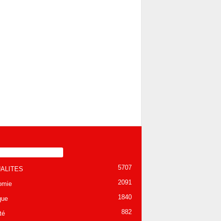
TÉGORIE POPULAIRE
5707
ALITES
2091
omie
1840
que
882
té