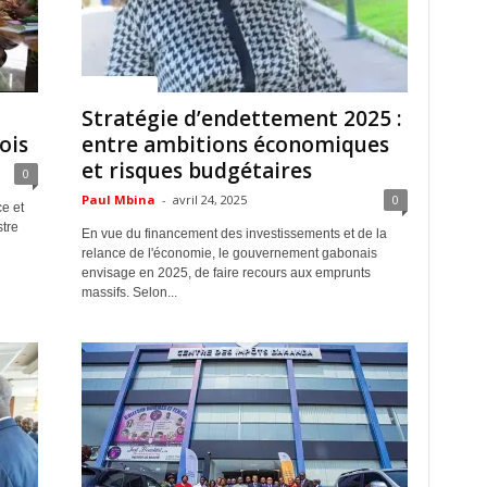
ACTUALITES
Stratégie d’endettement 2025 :
ois
entre ambitions économiques
et risques budgétaires
0
Paul Mbina
-
avril 24, 2025
0
e et
stre
En vue du financement des investissements et de la
relance de l'économie, le gouvernement gabonais
envisage en 2025, de faire recours aux emprunts
massifs. Selon...