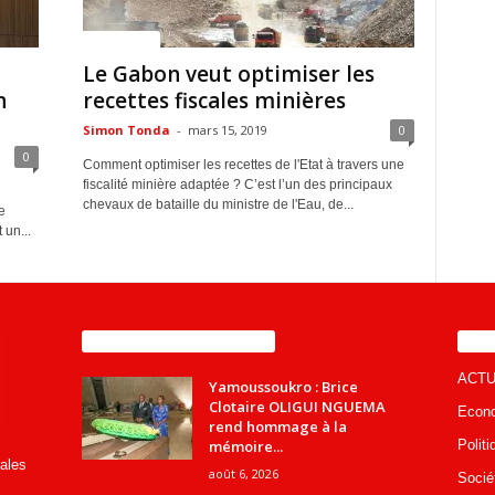
ACTUALITES
Le Gabon veut optimiser les
n
recettes fiscales minières
Simon Tonda
-
mars 15, 2019
0
0
Comment optimiser les recettes de l'Etat à travers une
fiscalité minière adaptée ? C’est l’un des principaux
chevaux de bataille du ministre de l'Eau, de...
e
 un...
ENCORE PLUS D'ARTICLES
CA
ACTU
Yamoussoukro : Brice
Clotaire OLIGUI NGUEMA
Econ
rend hommage à la
mémoire...
Politi
rales
août 6, 2026
Socié