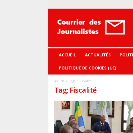
Courrier
des
journalistes
ACCUEIL
ACTUALITÉS
POLIT
POLITIQUE DE COOKIES (UE)
Accueil
Tags
Fiscalité
Tag: Fiscalité