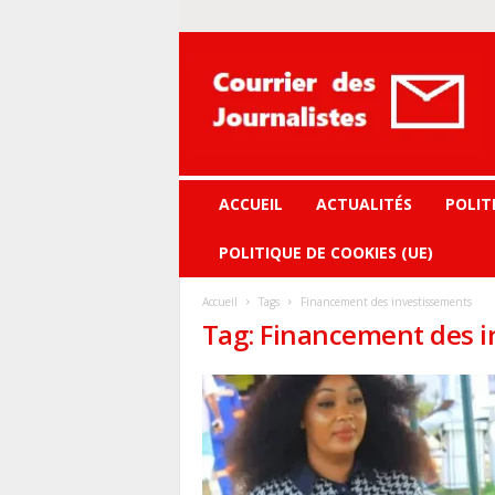
Courrier
des
journalistes
ACCUEIL
ACTUALITÉS
POLIT
POLITIQUE DE COOKIES (UE)
Accueil
Tags
Financement des investissements
Tag: Financement des 