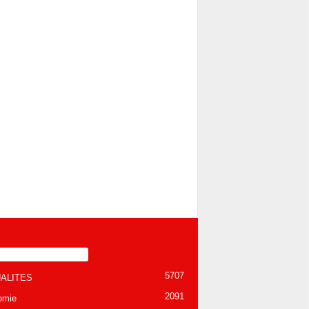
TÉGORIE POPULAIRE
5707
ALITES
2091
omie