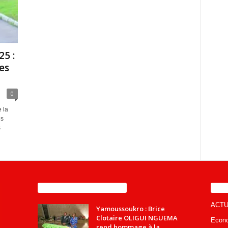
5 :
es
0
 la
is
s
ENCORE PLUS D'ARTICLES
CA
ACTU
Yamoussoukro : Brice
Clotaire OLIGUI NGUEMA
Econ
rend hommage à la