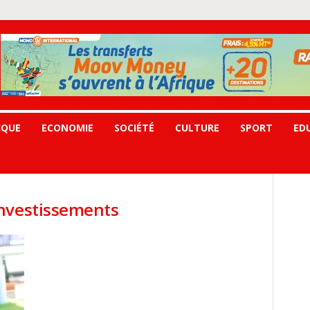
IQUE
ECONOMIE
SOCIÉTÉ
CULTURE
SPORT
ED
investissements