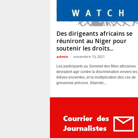
ACTUALITES
Des dirigeants africains se
réuniront au Niger pour
soutenir les droits...
admin
-
novembre 15, 2021
Les participants au Sommet des filles africaines
devraient agir contre la discrimination envers les
élèves enceintes, et la multiplication des cas de
grossesse précoce. (Nairobi,...