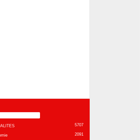
TÉGORIE POPULAIRE
5707
ALITES
2091
omie