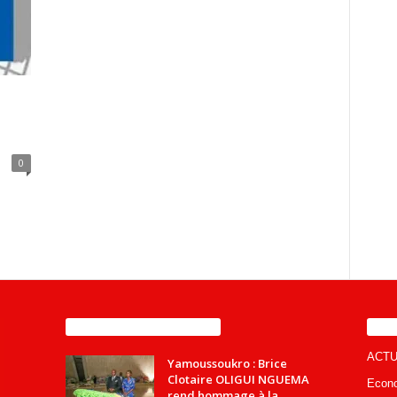
0
ENCORE PLUS D'ARTICLES
CA
ACTU
Yamoussoukro : Brice
Clotaire OLIGUI NGUEMA
Econ
rend hommage à la