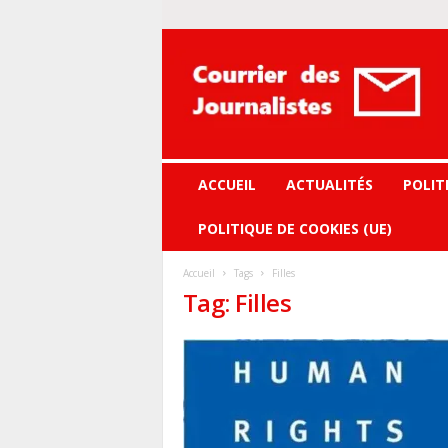
Courrier
des
journalistes
ACCUEIL
ACTUALITÉS
POLIT
POLITIQUE DE COOKIES (UE)
Accueil
Tags
Filles
Tag: Filles