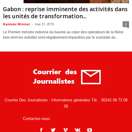
ACTUALITES
Gabon : reprise imminente des activités dans
les unités de transformation...
Ramses Winner
-
mai 31, 2019
0
Le Premier ministre redonne du baume au cœur des opérateurs de la filière
bois dont les activités sont négativement impactées par le scandale du...
Courrier Des Journalistes : Informations générales Tél. : 00241 06 72 06
06
Contactez-nous:
infos@courrierdesjournalistes.net