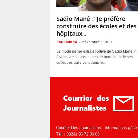
ACTUALITES
Sadio Mané : “Je préfère
construire des écoles et des
hôpitaux...
Paul Mbina
-
novembre 1, 2019
Le mode de vie extra-sportive de Sadio Mané, n’
à voir avec les coutumes de beaucoup de ses
collègues qui vivent dans le...
Courrier Des Journalistes : Informations géné
Tél. : 00241 06 72 06 06