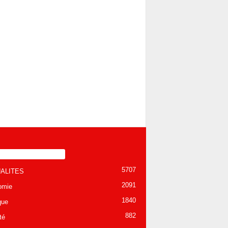
TÉGORIE POPULAIRE
5707
ALITES
2091
omie
1840
que
882
té