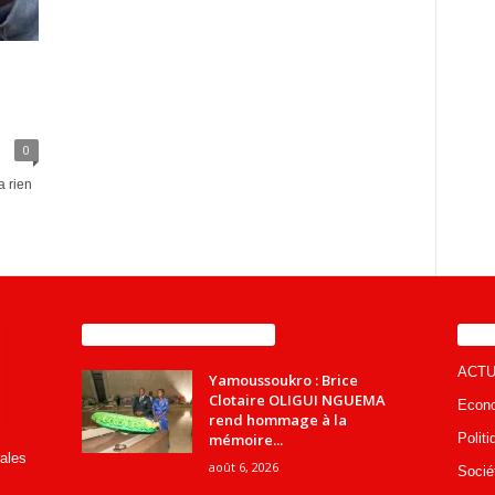
0
a rien
ENCORE PLUS D'ARTICLES
CA
ACTU
Yamoussoukro : Brice
Clotaire OLIGUI NGUEMA
Econ
rend hommage à la
mémoire...
Politi
rales
août 6, 2026
Socié