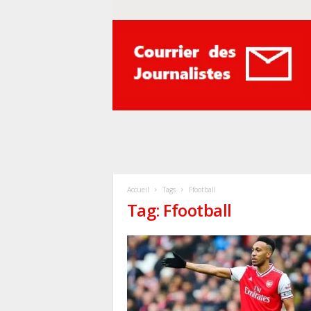
Courrier
des
journalistes
Accueil
Tags
Ffootball
Tag: Ffootball