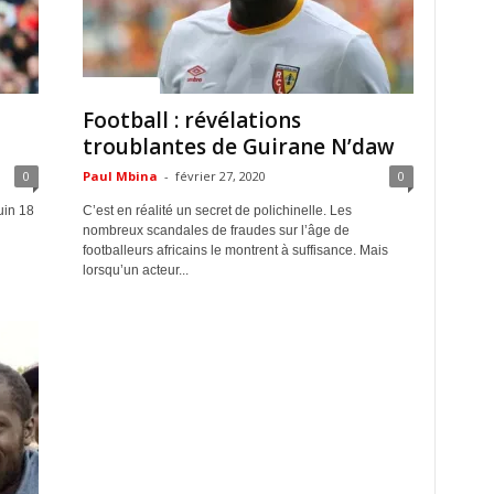
ACTUALITES
Football : révélations
troublantes de Guirane N’daw
0
Paul Mbina
-
février 27, 2020
0
uin 18
C’est en réalité un secret de polichinelle. Les
nombreux scandales de fraudes sur l’âge de
footballeurs africains le montrent à suffisance. Mais
lorsqu’un acteur...