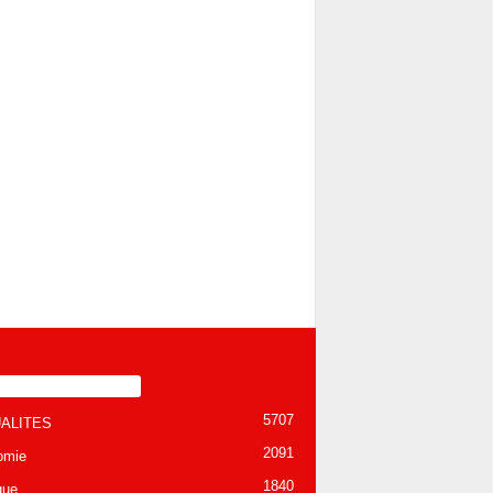
TÉGORIE POPULAIRE
5707
ALITES
2091
omie
1840
que