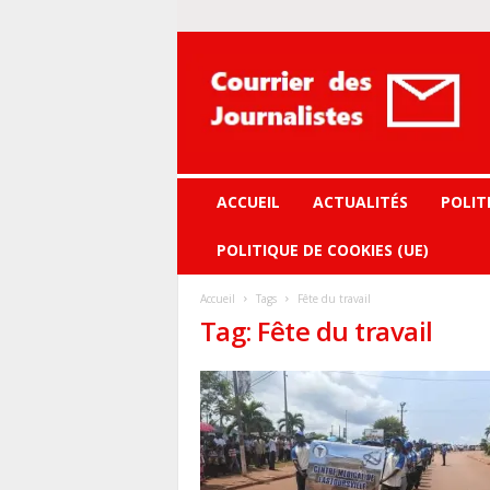
Courrier
des
journalistes
ACCUEIL
ACTUALITÉS
POLIT
POLITIQUE DE COOKIES (UE)
Accueil
Tags
Fête du travail
Tag: Fête du travail