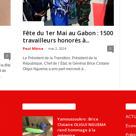
ACTUALITES
Fête du 1er Mai au Gabon : 1500
travailleurs honorés à...
Paul Mbina
-
mai 2, 2024
0
0
Le Président de la Transition, Président de la
République, Chef de l' État, le Général Brice Clotaire
la fête
Oligui Nguema a pris part mercredi à...
t de
..
ENCORE PLUS D'ARTICLES
CA
ACTU
Yamoussoukro : Brice
Clotaire OLIGUI NGUEMA
Econ
rend hommage à la
mémoire...
Politi