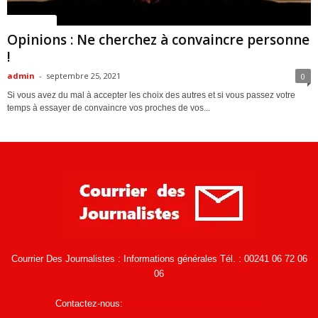
ACTUALITES
Opinions : Ne cherchez à convaincre personne
!
admin
-
septembre 25, 2021
0
Si vous avez du mal à accepter les choix des autres et si vous passez votre
temps à essayer de convaincre vos proches de vos...
Courrier Des Journalistes : Informations générales Tél. : 00241 06 72 06
06
Contactez-nous:
infos@courrierdesjournalistes.net