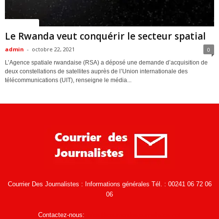
ACTUALITES
Le Rwanda veut conquérir le secteur spatial
admin
-
octobre 22, 2021
0
L’Agence spatiale rwandaise (RSA) a déposé une demande d’acquisition de
deux constellations de satellites auprès de l’Union internationale des
télécommunications (UIT), renseigne le média...
Courrier Des Journalistes : Informations générales Tél. : 00241 06 72 06
06
Contactez-nous:
infos@courrierdesjournalistes.net