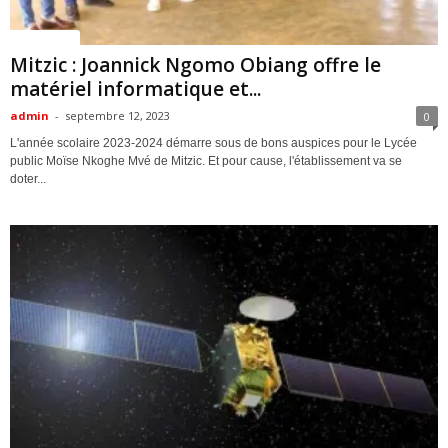
ACTUALITES
Mitzic : Joannick Ngomo Obiang offre le
matériel informatique et...
admin
-
septembre 12, 2023
0
L'année scolaire 2023-2024 démarre sous de bons auspices pour le Lycée
public Moïse Nkoghe Mvé de Mitzic. Et pour cause, l'établissement va se
doter...