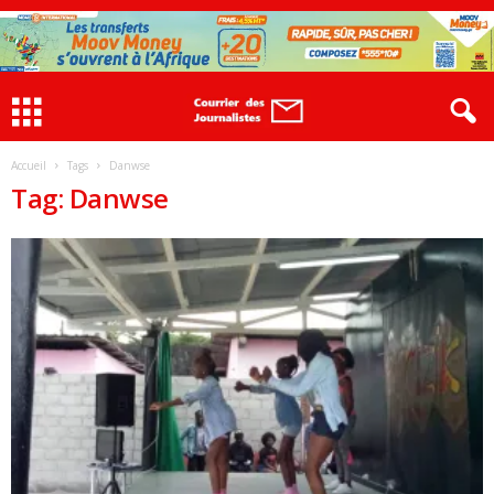
Accueil
Tags
Danwse
Tag: Danwse