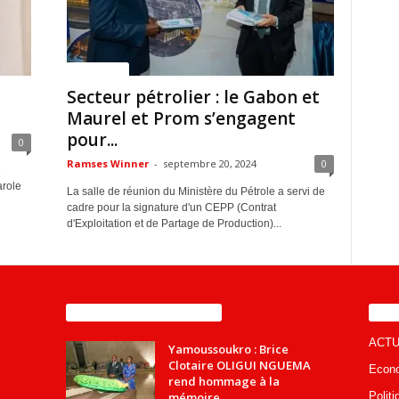
ACTUALITES
Secteur pétrolier : le Gabon et
Maurel et Prom s’engagent
pour...
0
Ramses Winner
-
septembre 20, 2024
0
e
arole
La salle de réunion du Ministère du Pétrole a servi de
cadre pour la signature d'un CEPP (Contrat
d'Exploitation et de Partage de Production)...
ENCORE PLUS D'ARTICLES
CA
ACTU
Yamoussoukro : Brice
Clotaire OLIGUI NGUEMA
Econ
rend hommage à la
mémoire...
Politi