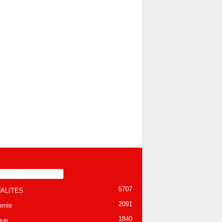
TÉGORIE POPULAIRE
5707
ALITES
2091
omie
1840
que