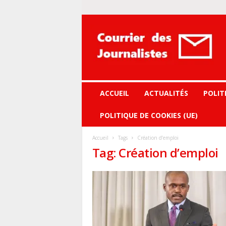
Courrier
des
journalistes
ACCUEIL
ACTUALITÉS
POLIT
POLITIQUE DE COOKIES (UE)
Accueil
Tags
Création d’emploi
Tag: Création d’emploi