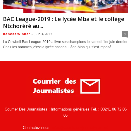
ACTUALITES
BAC League-2019 : Le lycée Mba et le collège
Ntchoréré au...
Ramses Winner
-
juin 3, 2019
0
La Cowbell Bac League-2019 a livré ses champions le samedi 1er juin dernier.
Chez les hommes, c’est le lycée national Léon-Mba qui s’est imposé...
Courrier Des Journalistes : Informations générales Tél. : 00241 06 72 06
06
Contactez-nous:
infos@courrierdesjournalistes.net